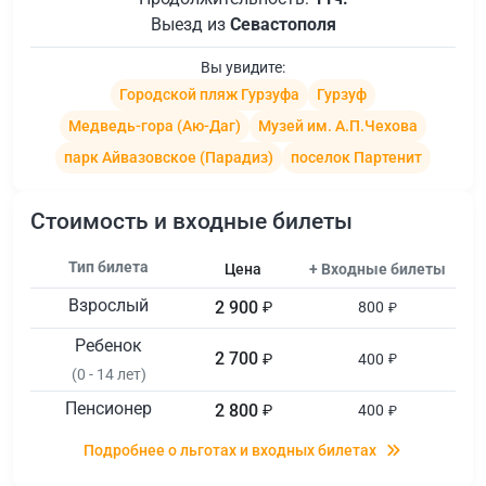
Выезд из
Севастополя
Вы увидите:
Городской пляж Гурзуфа
Гурзуф
Медведь-гора (Аю-Даг)
Музей им. А.П.Чехова
парк Айвазовское (Парадиз)
поселок Партенит
Стоимость и входные билеты
Тип билета
Цена
+ Входные билеты
Взрослый
2 900
₽
800
₽
Ребенок
2 700
₽
400
₽
(0 - 14 лет)
Пенсионер
2 800
₽
400
₽
Подробнее о льготах и входных билетах