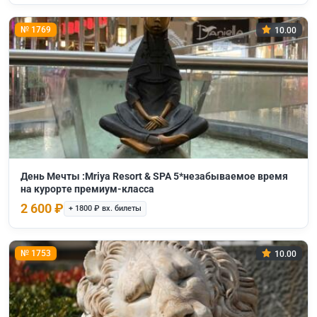
№ 1769
10.00
День Мечты :Mriya Resort & SPA 5*незабываемое время
на курорте премиум-класса
2 600 ₽
+ 1800 ₽ вх. билеты
№ 1753
10.00