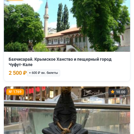
Бахчисарай. Крымское Ханство и пещерный город
Чуфут-Кале
2 500 ₽
+ 600 ₽ вх. билеты
№ 1769
10.00