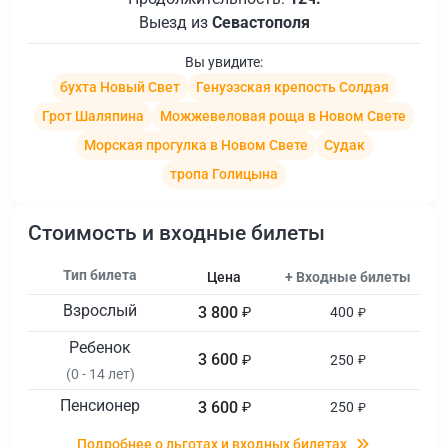
Выезд из
Севастополя
Вы увидите:
бухта Новый Свет
Генуэзская крепость Солдая
Грот Шаляпина
Можжевеловая роща в Новом Свете
Морская прогулка в Новом Свете
Судак
тропа Голицына
Стоимость и входные билеты
Тип билета
Цена
+ Входные билеты
Взрослый
3 800
₽
400
₽
Ребенок
3 600
₽
250
₽
(0 - 14 лет)
Пенсионер
3 600
₽
250
₽
Подробнее о льготах и входных билетах