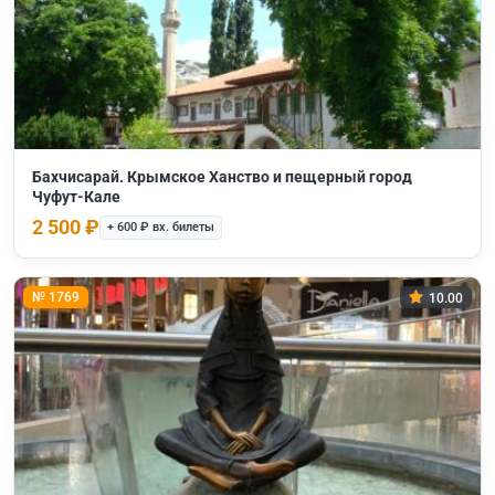
Бахчисарай. Крымское Ханство и пещерный город
Чуфут-Кале
2 500 ₽
+ 600 ₽ вх. билеты
№ 1769
10.00