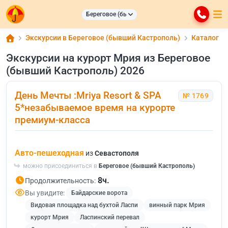
Береговое (бывший Кастрополь)
Экскурсии в Береговое (бывший Кастрополь)
Каталог
Экскурсии на курорт Мрия из Береговое
(бывший Кастрополь) 2026
День Мечты :Mriya Resort & SPA
№ 1769
5*незабываемое время на курорте
премиум-класса
Авто-пешеходная
из
Севастополя
можно присоединиться в
Береговое (бывший Кастрополь)
8ч.
Продолжительность:
Вы увидите:
Байдарские ворота
Видовая площадка над бухтой Ласпи
винный парк Мрия
курорт Мрия
Ласпинский перевал