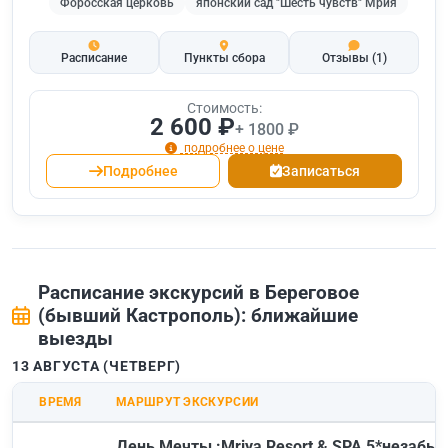
Форосская церковь
японский сад "Шесть чувств" Мрия
Расписание
Пункты сбора
Отзывы
(1)
Стоимость:
2 600 ₽
+ 1800 ₽
подробнее о цене
Подробнее
Записаться
Расписание экскурсий в Береговое
(бывший Кастрополь): ближайшие
выезды
13 АВГУСТА (ЧЕТВЕРГ)
ВРЕМЯ
МАРШРУТ ЭКСКУРСИИ
День Мечты :Mriya Resort & SPA 5*незабы