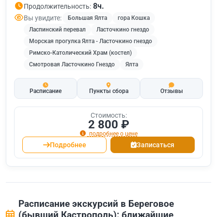
8ч.
Продолжительность:
Вы увидите:
Большая Ялта
гора Кошка
Ласпинский перевал
Ласточкино гнездо
Морская прогулка Ялта - Ласточкино гнездо
Римско-Католический Храм (костел)
Смотровая Ласточкино Гнездо
Ялта
Расписание
Пункты сбора
Отзывы
Стоимость:
2 800 ₽
подробнее о цене
Подробнее
Записаться
Расписание экскурсий в Береговое
(бывший Кастрополь): ближайшие