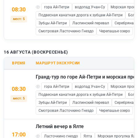
гора Ай-Петри
водопад Учан-Су
Морская прогул
08:30
Подвесная канатная дорога к зубцам Ай-Петри
Боль
мест: 5
Зубцы Ай-Петри
Ласпинский перевал
Серебряная 
Смотровая Ласточкино Гнездо
Черепашье озеро
16 АВГУСТА (ВОСКРЕСЕНЬЕ)
ВРЕМЯ
МАРШРУТ ЭКСКУРСИИ
Гранд-тур по горе Ай-Петри и морская прог
гора Ай-Петри
водопад Учан-Су
Морская прогул
08:30
Подвесная канатная дорога к зубцам Ай-Петри
Боль
мест: 5
Зубцы Ай-Петри
Ласпинский перевал
Серебряная 
Смотровая Ласточкино Гнездо
Черепашье озеро
Летний вечер в Ялте
17:00
Ласточкино гнездо
Ялта
Морская прогулка Ялта