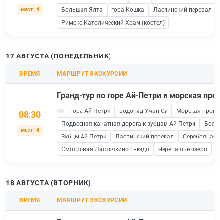
мест: 4
Большая Ялта
гора Кошка
Ласпинский перевал
Римско-Католический Храм (костел)
17 АВГУСТА (ПОНЕДЕЛЬНИК)
ВРЕМЯ
МАРШРУТ ЭКСКУРСИИ
Гранд-тур по горе Ай-Петри и морская прог
гора Ай-Петри
водопад Учан-Су
Морская прогул
08:30
Подвесная канатная дорога к зубцам Ай-Петри
Боль
мест: 4
Зубцы Ай-Петри
Ласпинский перевал
Серебряная 
Смотровая Ласточкино Гнездо
Черепашье озеро
18 АВГУСТА (ВТОРНИК)
ВРЕМЯ
МАРШРУТ ЭКСКУРСИИ