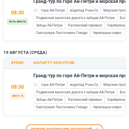
Гранд-тур по горе Ай-Петри и морская прог
гора Ай-Петри
водопад Учан-Су
Морская прогул
08:30
Подвесная канатная дорога к зубцам Ай-Петри
Боль
есть места
Зубцы Ай-Петри
Ласпинский перевал
Серебряная 
Смотровая Ласточкино Гнездо
Черепашье озеро
19 АВГУСТА (СРЕДА)
ВРЕМЯ
МАРШРУТ ЭКСКУРСИИ
Гранд-тур по горе Ай-Петри и морская прог
гора Ай-Петри
водопад Учан-Су
Морская прогул
08:30
Подвесная канатная дорога к зубцам Ай-Петри
Боль
мест: 6
Зубцы Ай-Петри
Ласпинский перевал
Серебряная 
Смотровая Ласточкино Гнездо
Черепашье озеро