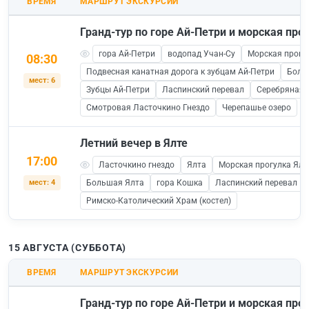
ВРЕМЯ
МАРШРУТ ЭКСКУРСИИ
Гранд-тур по горе Ай-Петри и морская прог
гора Ай-Петри
водопад Учан-Су
Морская прогул
08:30
Подвесная канатная дорога к зубцам Ай-Петри
Боль
мест: 6
Зубцы Ай-Петри
Ласпинский перевал
Серебряная 
Смотровая Ласточкино Гнездо
Черепашье озеро
Летний вечер в Ялте
17:00
Ласточкино гнездо
Ялта
Морская прогулка Ялта
мест: 4
Большая Ялта
гора Кошка
Ласпинский перевал
Римско-Католический Храм (костел)
15 АВГУСТА (СУББОТА)
ВРЕМЯ
МАРШРУТ ЭКСКУРСИИ
Гранд-тур по горе Ай-Петри и морская прог