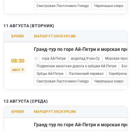
Смотровая Ласточкино Гнездо
Черепашье озеро
11 АВГУСТА (ВТОРНИК)
ВРЕМЯ
МАРШРУТ ЭКСКУРСИИ
Гранд-тур по горе Ай-Петри и морская прог
гора Ай-Петри
водопад Учан-Су
Морская прогул
08:30
Подвесная канатная дорога к зубцам Ай-Петри
Боль
мест: 4
Зубцы Ай-Петри
Ласпинский перевал
Серебряная 
Смотровая Ласточкино Гнездо
Черепашье озеро
12 АВГУСТА (СРЕДА)
ВРЕМЯ
МАРШРУТ ЭКСКУРСИИ
Гранд-тур по горе Ай-Петри и морская прог