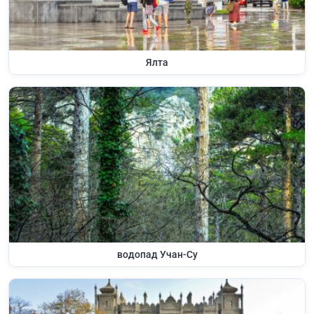
Ялта
водопад Учан-Су