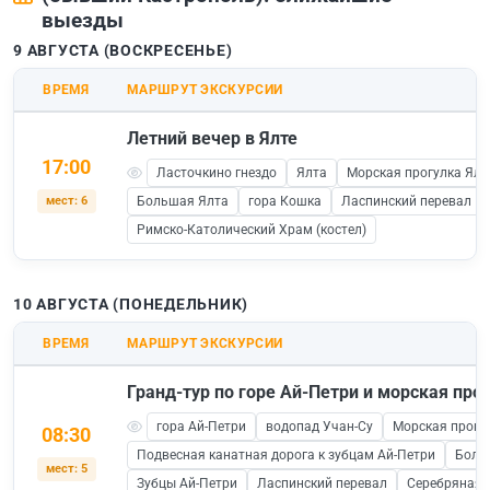
выезды
9 АВГУСТА (ВОСКРЕСЕНЬЕ)
ВРЕМЯ
МАРШРУТ ЭКСКУРСИИ
Летний вечер в Ялте
17:00
Ласточкино гнездо
Ялта
Морская прогулка Ялта
мест: 6
Большая Ялта
гора Кошка
Ласпинский перевал
Римско-Католический Храм (костел)
10 АВГУСТА (ПОНЕДЕЛЬНИК)
ВРЕМЯ
МАРШРУТ ЭКСКУРСИИ
Гранд-тур по горе Ай-Петри и морская прог
гора Ай-Петри
водопад Учан-Су
Морская прогул
08:30
Подвесная канатная дорога к зубцам Ай-Петри
Боль
мест: 5
Зубцы Ай-Петри
Ласпинский перевал
Серебряная 