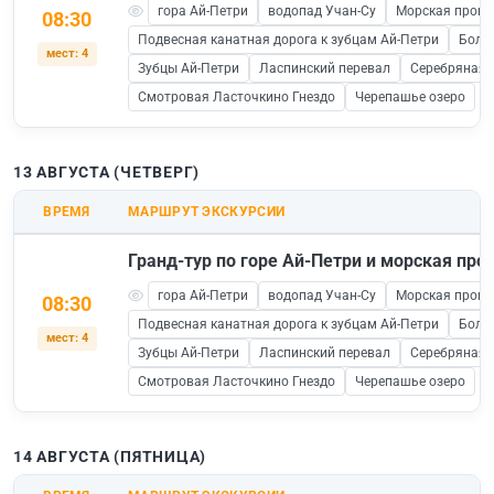
гора Ай-Петри
водопад Учан-Су
Морская прогул
08:30
Подвесная канатная дорога к зубцам Ай-Петри
Боль
мест: 4
Зубцы Ай-Петри
Ласпинский перевал
Серебряная 
Смотровая Ласточкино Гнездо
Черепашье озеро
13 АВГУСТА (ЧЕТВЕРГ)
ВРЕМЯ
МАРШРУТ ЭКСКУРСИИ
Гранд-тур по горе Ай-Петри и морская прог
гора Ай-Петри
водопад Учан-Су
Морская прогул
08:30
Подвесная канатная дорога к зубцам Ай-Петри
Боль
мест: 4
Зубцы Ай-Петри
Ласпинский перевал
Серебряная 
Смотровая Ласточкино Гнездо
Черепашье озеро
14 АВГУСТА (ПЯТНИЦА)