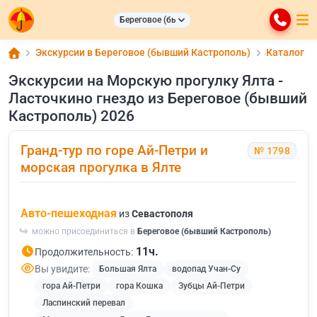
Береговое (бывший Кастрополь)
Экскурсии в Береговое (бывший Кастрополь)
Каталог
Экскурсии на Морскую прогулку Ялта -
Ласточкино гнездо из Береговое (бывший
Кастрополь) 2026
Гранд-тур по горе Ай-Петри и
№ 1798
морская прогулка в Ялте
Авто-пешеходная
из
Севастополя
можно присоединиться в
Береговое (бывший Кастрополь)
11ч.
Продолжительность:
Вы увидите:
Большая Ялта
водопад Учан-Су
гора Ай-Петри
гора Кошка
Зубцы Ай-Петри
Ласпинский перевал