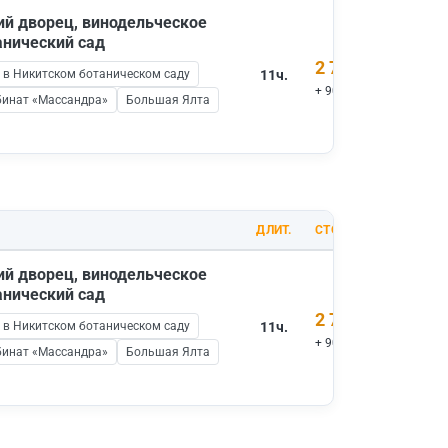
ий дворец, винодельческое
анический сад
2 700 ₽
 в Никитском ботаническом саду
11ч.
+ 900 ₽ вх.билеты
бинат «Массандра»
Большая Ялта
ДЛИТ.
СТОИМОСТЬ
ий дворец, винодельческое
анический сад
2 700 ₽
 в Никитском ботаническом саду
11ч.
+ 900 ₽ вх.билеты
бинат «Массандра»
Большая Ялта