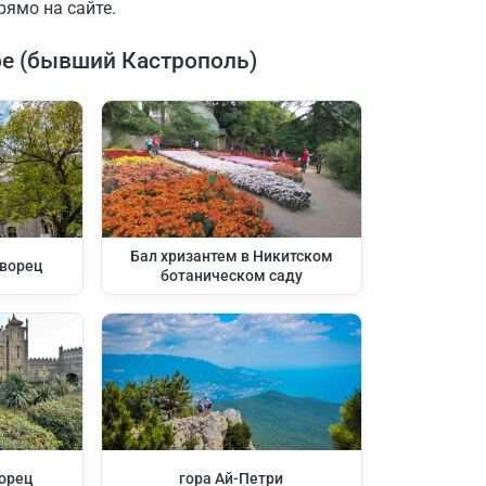
рямо на сайте.
е (бывший Кастрополь)
Бал хризантем в Никитском
ворец
ботаническом саду
орец
гора Ай-Петри