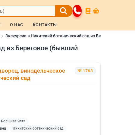
Ж
О НАС
КОНТАКТЫ
Экскурсии в Никитский ботанический сад из Береговое (бывши
ад из Береговое (бывший
дворец, винодельческое
№ 1763
ческий сад
Большая Ялта
рец
Никитский ботанический сад