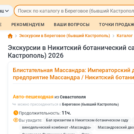
вший Кастрополь)
Е
РЕКОМЕНДУЕМ
ВАШИ ВОПРОСЫ
ТОЧКИ ПРОДА
Экскурсии в Береговое (бывший Кастрополь)
Каталог
Экскурсии в Никитский ботанический с
Кастрополь) 2026
Блистательная Массандра: Императорский 
предприятие Массандра / Никитский ботани
Авто-пешеходная
из
Севастополя
можно присоединиться в
Береговое (бывший Кастрополь)
11ч.
Продолжительность:
Вы увидите:
Бал хризантем в Никитском ботаническом саду
винодельческий комбинат «Массандра»
Массандровский дво