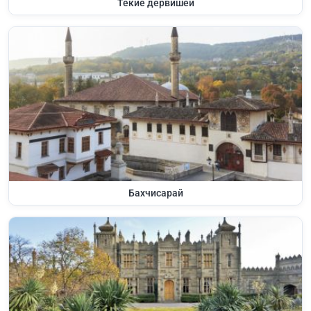
Текие дервишей
Бахчисарай