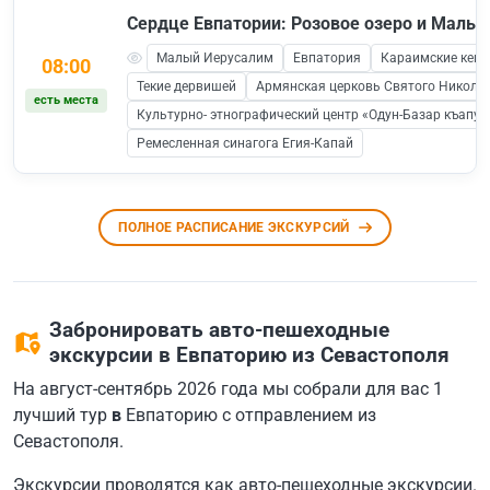
Сердце Евпатории: Розовое озеро и Малы
Малый Иерусалим
Евпатория
Караимские кен
08:00
Текие дервишей
Армянская церковь Святого Никола
есть места
Культурно- этнографический центр «Одун-Базар къапус
Ремесленная синагога Егия-Капай
ПОЛНОЕ РАСПИСАНИЕ ЭКСКУРСИЙ
Забронировать авто-пешеходные
экскурсии в Евпаторию из Севастополя
На август-сентябрь 2026 года мы собрали для вас 1
лучший тур
в
Евпаторию с отправлением из
Севастополя.
Экскурсии проводятся как авто-пешеходные экскурсии.