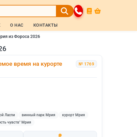
Ж
О НАС
КОНТАКТЫ
Мрия из Фороса 2026
26
емое время на курорте
№ 1769
ой Ласпи
винный парк Мрия
курорт Мрия
есть чувств" Мрия