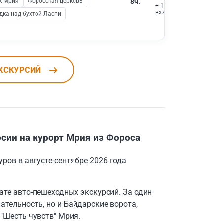
к Мрия
Форосская церковь
8ч.
+ 1 800 ₽
вх.билеты
дка над бухтой Ласпи
КСКУРСИЙ
сии на курорт Мрия из Фороса
ров в августе-сентябре 2026 года
те авто-пешеходных экскурсий. За один
тельность, но и Байдарские ворота,
"Шесть чувств" Мрия.