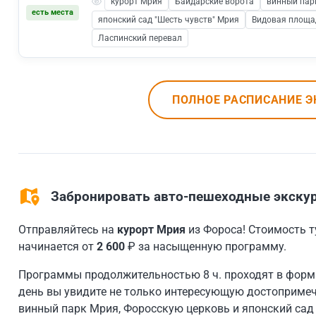
курорт Мрия
Байдарские ворота
винный пар
есть места
японский сад "Шесть чувств" Мрия
Видовая площа
Ласпинский перевал
ПОЛНОЕ РАСПИСАНИЕ Э
Забронировать авто-пешеходные экскур
Отправляйтесь на
курорт Мрия
из Фороса! Стоимость ту
начинается от
2 600
₽ за насыщенную программу.
Программы продолжительностью 8 ч. проходят в форма
день вы увидите не только интересующую достопримеча
винный парк Мрия, Форосскую церковь и японский сад 