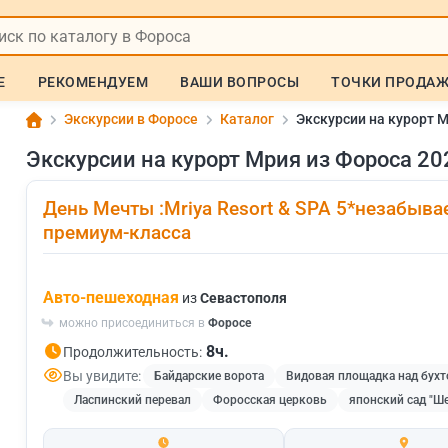
Е
РЕКОМЕНДУЕМ
ВАШИ ВОПРОСЫ
ТОЧКИ ПРОДА
Экскурсии в Форосе
Каталог
Экскурсии на курорт 
Экскурсии на курорт Мрия из Фороса 20
День Мечты :Mriya Resort & SPA 5*незабыва
премиум-класса
Авто-пешеходная
из
Севастополя
можно присоединиться в
Форосе
8ч.
Продолжительность:
Вы увидите:
Байдарские ворота
Видовая площадка над бухт
Ласпинский перевал
Форосская церковь
японский сад "Ш