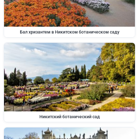
Бал хризантем в Никитском ботаническом саду
Никитский ботанический сад