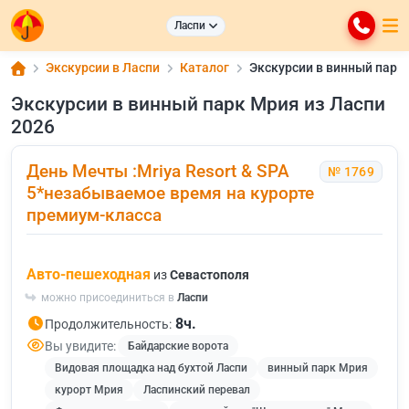
Ласпи
Экскурсии в Ласпи
Каталог
Экскурсии в винный парк 
Экскурсии в винный парк Мрия из Ласпи
2026
День Мечты :Mriya Resort & SPA
№ 1769
5*незабываемое время на курорте
премиум-класса
Авто-пешеходная
из
Севастополя
можно присоединиться в
Ласпи
8ч.
Продолжительность:
Вы увидите:
Байдарские ворота
Видовая площадка над бухтой Ласпи
винный парк Мрия
курорт Мрия
Ласпинский перевал