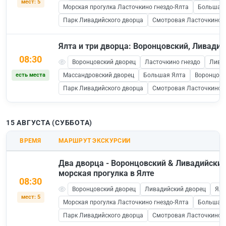
мест: 5
Морская прогулка Ласточкино гнездо-Ялта
Большая 
Парк Ливадийского дворца
Смотровая Ласточкино Г
Ялта и три дворца: Воронцовский, Ливади
08:30
Воронцовский дворец
Ласточкино гнездо
Лива
есть места
Массандровский дворец
Большая Ялта
Воронцовс
Парк Ливадийского дворца
Смотровая Ласточкино Г
15 АВГУСТА (СУББОТА)
ВРЕМЯ
МАРШРУТ ЭКСКУРСИИ
Два дворца - Воронцовский & Ливадийский
морская прогулка в Ялте
08:30
Воронцовский дворец
Ливадийский дворец
Ялт
мест: 5
Морская прогулка Ласточкино гнездо-Ялта
Большая 
Парк Ливадийского дворца
Смотровая Ласточкино Г