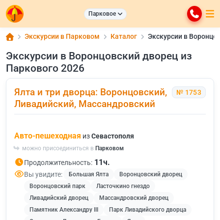
Парковое
Экскурсии в Парковом
Каталог
Экскурсии в Воронцов
Экскурсии в Воронцовский дворец из
Паркового 2026
Ялта и три дворца: Воронцовский,
№ 1753
Ливадийский, Массандровский
Авто-пешеходная
из
Севастополя
можно присоединиться в
Парковом
11ч.
Продолжительность:
Вы увидите:
Большая Ялта
Воронцовский дворец
Воронцовский парк
Ласточкино гнездо
Ливадийский дворец
Массандровский дворец
Памятник Александру III
Парк Ливадийского дворца