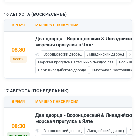
16 АВГУСТА (ВОСКРЕСЕНЬЕ)
ВРЕМЯ
МАРШРУТ ЭКСКУРСИИ
Два дворца - Воронцовский & Ливадийский
морская прогулка в Ялте
08:30
Воронцовский дворец
Ливадийский дворец
Ялт
мест: 6
Морская прогулка Ласточкино гнездо-Ялта
Большая 
Парк Ливадийского дворца
Смотровая Ласточкино Г
17 АВГУСТА (ПОНЕДЕЛЬНИК)
ВРЕМЯ
МАРШРУТ ЭКСКУРСИИ
Два дворца - Воронцовский & Ливадийский
морская прогулка в Ялте
08:30
Воронцовский дворец
Ливадийский дворец
Ялт
есть места