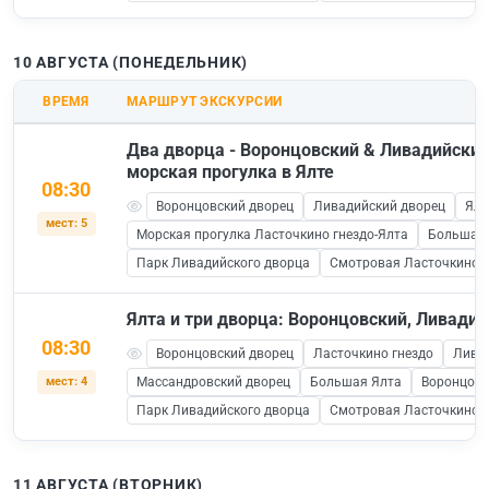
10 АВГУСТА (ПОНЕДЕЛЬНИК)
ВРЕМЯ
МАРШРУТ ЭКСКУРСИИ
Два дворца - Воронцовский & Ливадийский
морская прогулка в Ялте
08:30
Воронцовский дворец
Ливадийский дворец
Ялт
мест: 5
Морская прогулка Ласточкино гнездо-Ялта
Большая 
Парк Ливадийского дворца
Смотровая Ласточкино Г
Ялта и три дворца: Воронцовский, Ливади
08:30
Воронцовский дворец
Ласточкино гнездо
Лива
мест: 4
Массандровский дворец
Большая Ялта
Воронцовс
Парк Ливадийского дворца
Смотровая Ласточкино Г
11 АВГУСТА (ВТОРНИК)