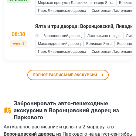
Морская прогулка Ласточкино гнездо-Ялта
Большая 
Парк Ливадийского дворца
Смотровая Ласточкино Г
Ялта и три дворца: Воронцовский, Ливади
08:30
Воронцовский дворец
Ласточкино гнездо
Лива
мест: 6
Массандровский дворец
Большая Ялта
Воронцовс
Парк Ливадийского дворца
Смотровая Ласточкино Г
ПОЛНОЕ РАСПИСАНИЕ ЭКСКУРСИЙ
Забронировать авто-пешеходные
экскурсии в Воронцовский дворец из
Паркового
Актуальное расписание и цены на 2 маршрута в
Воронцовский дворец
из Паркового на август-сентябрь