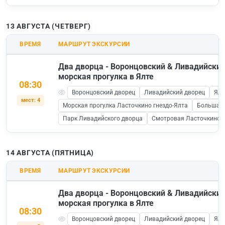
13 АВГУСТА (ЧЕТВЕРГ)
ВРЕМЯ
МАРШРУТ ЭКСКУРСИИ
Два дворца - Воронцовский & Ливадийский
морская прогулка в Ялте
08:30
Воронцовский дворец
Ливадийский дворец
Ялт
мест: 4
Морская прогулка Ласточкино гнездо-Ялта
Большая 
Парк Ливадийского дворца
Смотровая Ласточкино Г
14 АВГУСТА (ПЯТНИЦА)
ВРЕМЯ
МАРШРУТ ЭКСКУРСИИ
Два дворца - Воронцовский & Ливадийский
морская прогулка в Ялте
08:30
Воронцовский дворец
Ливадийский дворец
Ялт