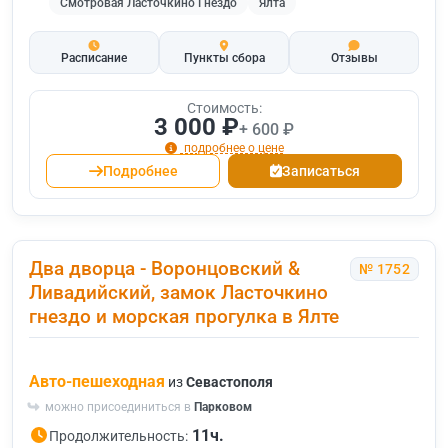
Смотровая Ласточкино Гнездо
Ялта
Расписание
Пункты сбора
Отзывы
Стоимость:
3 000 ₽
+ 600 ₽
подробнее о цене
Подробнее
Записаться
Два дворца - Воронцовский &
№ 1752
Ливадийский, замок Ласточкино
гнездо и морская прогулка в Ялте
Авто-пешеходная
из
Севастополя
можно присоединиться в
Парковом
11ч.
Продолжительность: