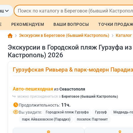
вший Кастрополь)
Е
РЕКОМЕНДУЕМ
ВАШИ ВОПРОСЫ
ТОЧКИ ПРОДА
Экскурсии в Береговое (бывший Кастрополь)
Каталог
Экскурсии в Городской пляж Гурзуфа и
Кастрополь) 2026
Гурзуфская Ривьера & парк-модерн Парадиз
Авто-пешеходная
из
Севастополя
можно присоединиться в
Береговое (бывший Кастрополь)
11ч.
Продолжительность:
Вы увидите:
Городской пляж Гурзуфа
Гурзуф
Медведь-го
парк Айвазовское (Парадиз)
поселок Партенит