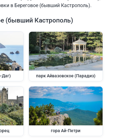
вки в Береговое (бывший Кастрополь).
е (бывший Кастрополь)
-Даг)
парк Айвазовское (Парадиз)
орец
гора Ай-Петри