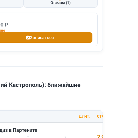
Отзывы
(1)
00 ₽
ене
Записаться
ший Кастрополь): ближайшие
ДЛИТ.
СТОИМОСТЬ
диз в Партените
2 900 ₽