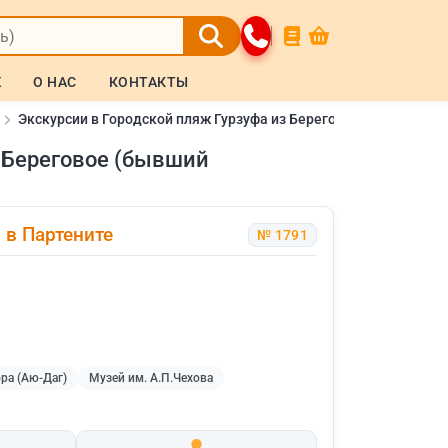
Ж
О НАС
КОНТАКТЫ
Экскурсии в Городской пляж Гурзуфа из Береговое (бывший Ка
з Береговое (бывший
 в Партените
№ 1791
ра (Аю-Даг)
Музей им. А.П.Чехова