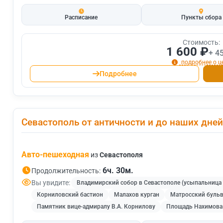
Расписание
Пункты сбора
Стоимость:
1 600 ₽
+ 4
подробнее о ц
Подробнее
Севастополь от античности и до наших дней
Авто-пешеходная
из
Севастополя
6ч. 30м.
Продолжительность:
Вы увидите:
Владимирский собор в Севастополе (усыпальница
Корниловский бастион
Малахов курган
Матросский буль
Памятник вице-адмиралу В.А. Корнилову
Площадь Нахимова