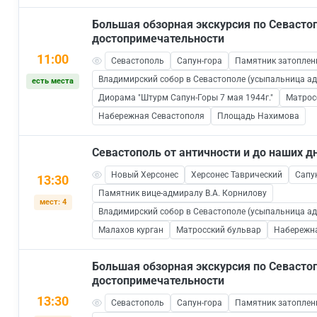
Большая обзорная экскурсия по Севаст
достопримечательности
11:00
Севастополь
Сапун-гора
Памятник затопле
Владимирский собор в Севастополе (усыпальница а
есть места
Диорама "Штурм Сапун-Горы 7 мая 1944г."
Матрос
Набережная Севастополя
Площадь Нахимова
Севастополь от античности и до наших д
Новый Херсонес
Херсонес Таврический
Сапу
13:30
Памятник вице-адмиралу В.А. Корнилову
мест: 4
Владимирский собор в Севастополе (усыпальница а
Малахов курган
Матросский бульвар
Набережн
Большая обзорная экскурсия по Севаст
достопримечательности
13:30
Севастополь
Сапун-гора
Памятник затопле