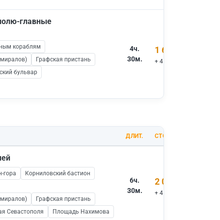
ополю-главные
нным кораблям
4ч.
1 600 ₽
30м.
дмиралов)
Графская пристань
+ 450 ₽ вх.билеты
ский бульвар
ДЛИТ.
СТОИМОСТЬ
ней
н-гора
Корниловский бастион
6ч.
2 000 ₽
30м.
+ 450 ₽ вх.билеты
дмиралов)
Графская пристань
ая Севастополя
Площадь Нахимова