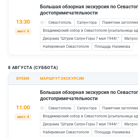
Большая обзорная экскурсия по Севаст
достопримечательности
13:30
Севастополь
Сапун-гора
Памятник затопле
Владимирский собор в Севастополе (усыпальница а
мест: 5
Диорама "Штурм Сапун-Горы 7 мая 1944г."
Матрос
Набережная Севастополя
Площадь Нахимова
8 АВГУСТА (СУББОТА)
ВРЕМЯ
МАРШРУТ ЭКСКУРСИИ
Большая обзорная экскурсия по Севаст
достопримечательности
11:00
Севастополь
Сапун-гора
Памятник затопле
Владимирский собор в Севастополе (усыпальница а
мест: 4
Диорама "Штурм Сапун-Горы 7 мая 1944г."
Матрос
Набережная Севастополя
Площадь Нахимова