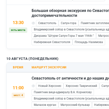
Большая обзорная экскурсия по Севаст
достопримечательности
13:30
Севастополь
Сапун-гора
Памятник затопле
Владимирский собор в Севастополе (усыпальница а
есть места
Диорама "Штурм Сапун-Горы 7 мая 1944г."
Матрос
Набережная Севастополя
Площадь Нахимова
10 АВГУСТА (ПОНЕДЕЛЬНИК)
ВРЕМЯ
МАРШРУТ ЭКСКУРСИИ
Севастополь от античности и до наших д
Новый Херсонес
Херсонес Таврический
Сапу
11:00
Памятник вице-адмиралу В.А. Корнилову
мест: 4
Владимирский собор в Севастополе (усыпальница а
Малахов курган
Матросский бульвар
Набережн