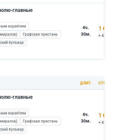
ополю-главные
нным кораблям
4ч.
1 600 ₽
30м.
дмиралов)
Графская пристань
+ 450 ₽ вх.билеты
ский бульвар
ДЛИТ.
СТОИМОСТЬ
ополю-главные
нным кораблям
4ч.
1 600 ₽
30м.
дмиралов)
Графская пристань
+ 450 ₽ вх.билеты
ский бульвар