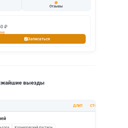
Отзывы
50 ₽
ене
Записаться
лижайшие выезды
ДЛИТ.
СТОИМОСТЬ
ней
н-гора
Корниловский бастион