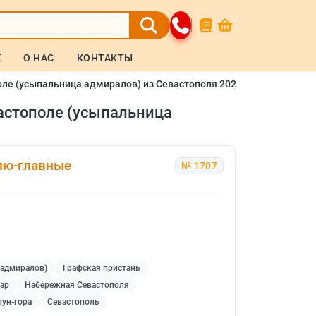
Ж
О НАС
КОНТАКТЫ
оле (усыпальница адмиралов) из Севастополя 2026
астополе (усыпальница
лю-главные
№ 1707
 адмиралов)
Графская пристань
ар
Набережная Севастополя
пун-гора
Севастополь