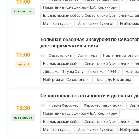
11:00
Памятник вице-адмиралу В.А. Корнилову
есть места
Владимирский собор в Севастополе (усыпальница а
Малахов курган
Матросский бульвар
Набережн
Большая обзорная экскурсия по Севаст
достопримечательности
11:00
Севастополь
Сапун-гора
Памятник затопле
Владимирский собор в Севастополе (усыпальница а
мест: 4
Диорама "Штурм Сапун-Горы 7 мая 1944г."
Матрос
Набережная Севастополя
Площадь Нахимова
Севастополь от античности и до наших д
Новый Херсонес
Херсонес Таврический
Сапу
13:30
Памятник вице-адмиралу В.А. Корнилову
есть места
Владимирский собор в Севастополе (усыпальница а
Малахов курган
Матросский бульвар
Набережн