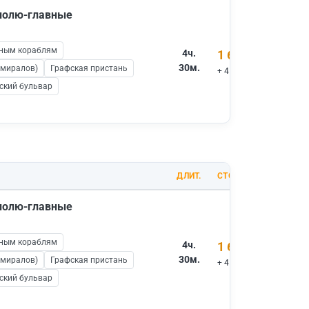
ополю-главные
нным кораблям
4ч.
1 600 ₽
30м.
дмиралов)
Графская пристань
+ 450 ₽ вх.билеты
ский бульвар
ДЛИТ.
СТОИМОСТЬ
ополю-главные
нным кораблям
4ч.
1 600 ₽
30м.
дмиралов)
Графская пристань
+ 450 ₽ вх.билеты
ский бульвар