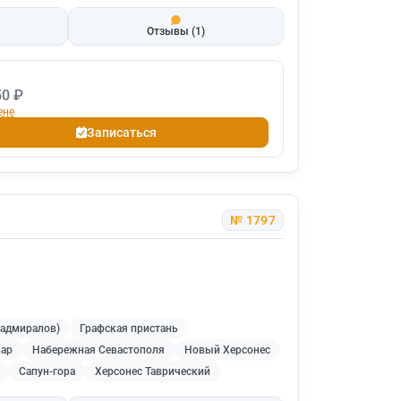
Отзывы
(1)
50 ₽
ене
Записаться
№ 1797
 адмиралов)
Графская пристань
вар
Набережная Севастополя
Новый Херсонес
Сапун-гора
Херсонес Таврический