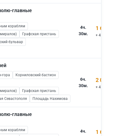
ополю-главные
нным кораблям
4ч.
1 600 ₽
30м.
дмиралов)
Графская пристань
+ 450 ₽ вх.билеты
ский бульвар
ней
н-гора
Корниловский бастион
6ч.
2 000 ₽
30м.
+ 450 ₽ вх.билеты
дмиралов)
Графская пристань
ая Севастополя
Площадь Нахимова
ополю-главные
нным кораблям
4ч.
1 600 ₽