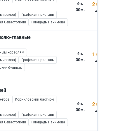
6ч.
2 000 ₽
30м.
+ 450 ₽ вх.билеты
дмиралов)
Графская пристань
ая Севастополя
Площадь Нахимова
ополю-главные
нным кораблям
4ч.
1 600 ₽
30м.
дмиралов)
Графская пристань
+ 450 ₽ вх.билеты
ский бульвар
ней
н-гора
Корниловский бастион
6ч.
2 000 ₽
30м.
+ 450 ₽ вх.билеты
дмиралов)
Графская пристань
ая Севастополя
Площадь Нахимова