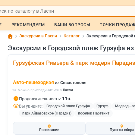
Е
РЕКОМЕНДУЕМ
ВАШИ ВОПРОСЫ
ТОЧКИ ПРОДА
Экскурсии в Ласпи
Каталог
Экскурсии в Городской 
Экскурсии в Городской пляж Гурзуфа из
Гурзуфская Ривьера & парк-модерн Парадиз
Авто-пешеходная
из
Севастополя
можно присоединиться в
Ласпи
11ч.
Продолжительность:
Вы увидите:
Городской пляж Гурзуфа
Гурзуф
Медведь-го
парк Айвазовское (Парадиз)
поселок Партенит
Расписание
Пункты сбора