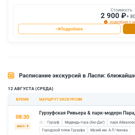
Стоимость:
2 900 ₽
+ 8
подробнее о ц
Подробнее
Расписание экскурсий в Ласпи: ближай
12 АВГУСТА (СРЕДА)
ВРЕМЯ
МАРШРУТ ЭКСКУРСИИ
Гурзуфская Ривьера & парк-модерн Пара
08:30
Гурзуф
Медведь-гора (Аю-Даг)
парк Айвазовс
мест: 4
Городской пляж Гурзуфа
Музей им. А.П.Чехова