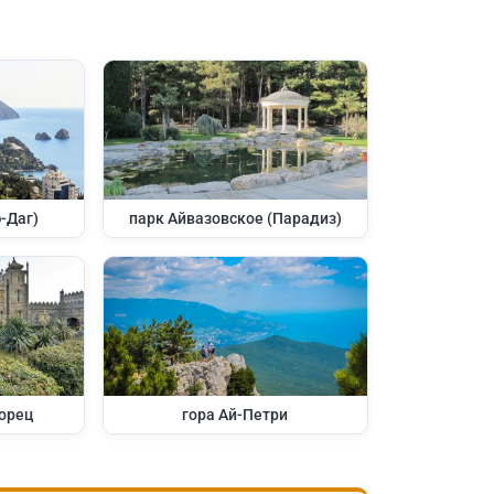
-Даг)
парк Айвазовское (Парадиз)
орец
гора Ай-Петри