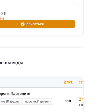
00 ₽
ене
Записаться
шие выезды
ДЛИТ.
СТОИМОСТЬ
диз в Партените
2 900 ₽
11ч.
кое (Парадиз)
поселок Партенит
+ 800 ₽ вх.билеты