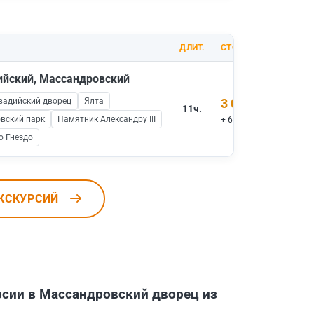
ДЛИТ.
СТОИМОСТЬ
дийский, Массандровский
вадийский дворец
Ялта
3 000 ₽
11ч.
вский парк
Памятник Александру III
+ 600 ₽ вх.билеты
о Гнездо
КСКУРСИЙ
сии в Массандровский дворец из