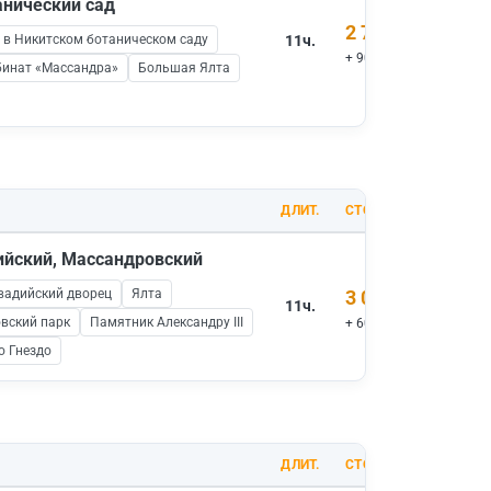
анический сад
2 700 ₽
 в Никитском ботаническом саду
11ч.
+ 900 ₽ вх.билеты
бинат «Массандра»
Большая Ялта
ДЛИТ.
СТОИМОСТЬ
дийский, Массандровский
вадийский дворец
Ялта
3 000 ₽
11ч.
вский парк
Памятник Александру III
+ 600 ₽ вх.билеты
о Гнездо
ДЛИТ.
СТОИМОСТЬ