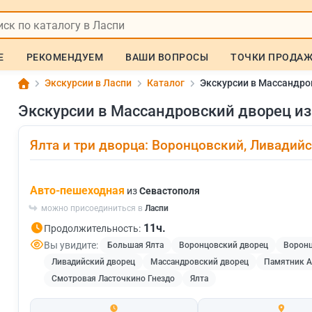
Е
РЕКОМЕНДУЕМ
ВАШИ ВОПРОСЫ
ТОЧКИ ПРОДА
Экскурсии в Ласпи
Каталог
Экскурсии в Массандро
Экскурсии в Массандровский дворец из
Ялта и три дворца: Воронцовский, Ливадий
Авто-пешеходная
из
Севастополя
можно присоединиться в
Ласпи
11ч.
Продолжительность:
Вы увидите:
Большая Ялта
Воронцовский дворец
Воронц
Ливадийский дворец
Массандровский дворец
Памятник Ал
Смотровая Ласточкино Гнездо
Ялта