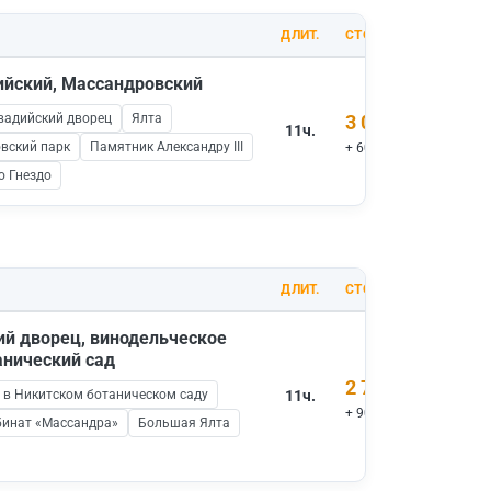
ДЛИТ.
СТОИМОСТЬ
дийский, Массандровский
вадийский дворец
Ялта
3 000 ₽
11ч.
вский парк
Памятник Александру III
+ 600 ₽ вх.билеты
о Гнездо
ДЛИТ.
СТОИМОСТЬ
ий дворец, винодельческое
анический сад
2 700 ₽
 в Никитском ботаническом саду
11ч.
+ 900 ₽ вх.билеты
бинат «Массандра»
Большая Ялта