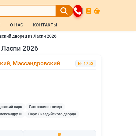
Ж
О НАС
КОНТАКТЫ
вский дворец из Ласпи 2026
 Ласпи 2026
ский, Массандровский
№ 1753
овский парк
Ласточкино гнездо
ександру III
Парк Ливадийского дворца