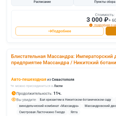
Расписание
Пункты сбора
Стоимость:
3 000 ₽
+ 6
подробнее о ц
Подробнее
Блистательная Массандра: Императорский 
предприятие Массандра / Никитский ботани
Авто-пешеходная
из
Севастополя
можно присоединиться в
Ласпи
11ч.
Продолжительность:
Вы увидите:
Бал хризантем в Никитском ботаническом саду
винодельческий комбинат «Массандра»
Массандровский дво
Смотровая Ласточкино Гнездо
Ялта