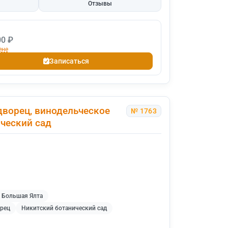
Отзывы
00 ₽
ене
Записаться
дворец, винодельческое
№ 1763
ческий сад
Большая Ялта
рец
Никитский ботанический сад