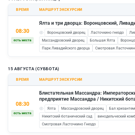
ВРЕМЯ
МАРШРУТ ЭКСКУРСИИ
Ялта и три дворца: Воронцовский, Лива
08:30
Воронцовский дворец
Ласточкино гнездо
Ли
есть места
Массандровский дворец
Большая Ялта
Воронцо
Парк Ливадийского дворца
Смотровая Ласточкин
15 АВГУСТА (СУББОТА)
ВРЕМЯ
МАРШРУТ ЭКСКУРСИИ
Блистательная Массандра: Императорск
предприятие Массандра / Никитский бот
08:30
Ялта
Массандровский дворец
Бал хризантем
есть места
Никитский ботанический сад
винодельческий ком
Смотровая Ласточкино Гнездо