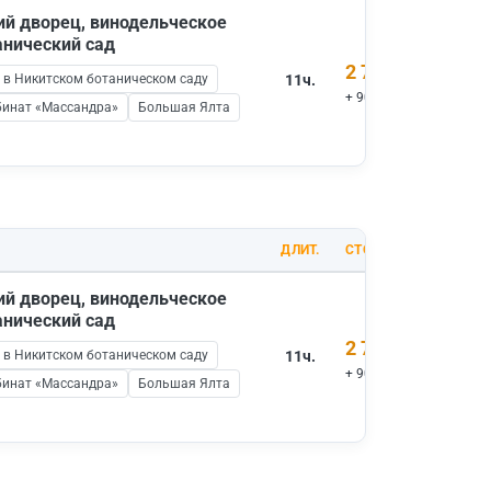
ий дворец, винодельческое
анический сад
2 700 ₽
 в Никитском ботаническом саду
11ч.
+ 900 ₽ вх.билеты
бинат «Массандра»
Большая Ялта
ДЛИТ.
СТОИМОСТЬ
ий дворец, винодельческое
анический сад
2 700 ₽
 в Никитском ботаническом саду
11ч.
+ 900 ₽ вх.билеты
бинат «Массандра»
Большая Ялта