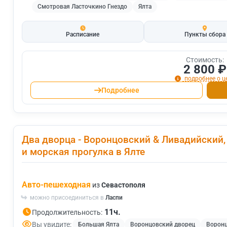
Смотровая Ласточкино Гнездо
Ялта
Расписание
Пункты сбора
Стоимость:
2 800 ₽
подробнее о ц
Подробнее
Два дворца - Воронцовский & Ливадийский,
и морская прогулка в Ялте
Авто-пешеходная
из
Севастополя
можно присоединиться в
Ласпи
11ч.
Продолжительность:
Вы увидите:
Большая Ялта
Воронцовский дворец
Воронц