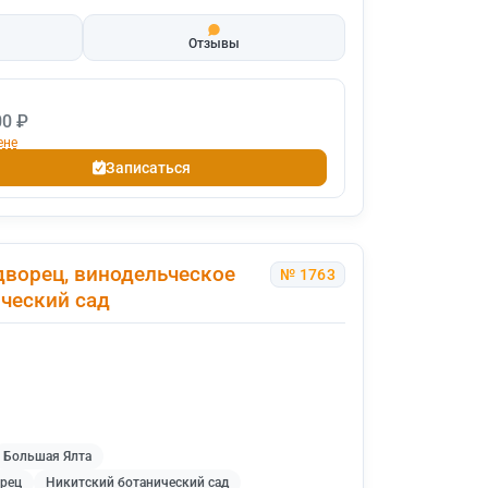
Отзывы
00 ₽
ене
Записаться
дворец, винодельческое
№ 1763
ческий сад
Большая Ялта
рец
Никитский ботанический сад