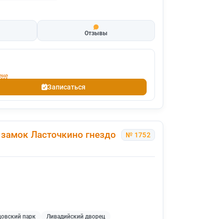
Отзывы
ене
Записаться
 замок Ласточкино гнездо
№ 1752
овский парк
Ливадийский дворец