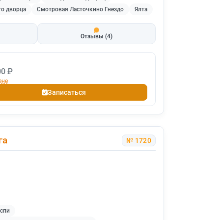
го дворца
Смотровая Ласточкино Гнездо
Ялта
Отзывы
(4)
00 ₽
ене
Записаться
га
№ 1720
аспи