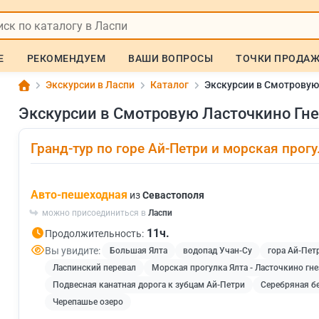
Е
РЕКОМЕНДУЕМ
ВАШИ ВОПРОСЫ
ТОЧКИ ПРОДА
Экскурсии в Ласпи
Каталог
Экскурсии в Смотровую
Экскурсии в Смотровую Ласточкино Гне
Гранд-тур по горе Ай-Петри и морская прогу
Авто-пешеходная
из
Севастополя
можно присоединиться в
Ласпи
11ч.
Продолжительность:
Вы увидите:
Большая Ялта
водопад Учан-Су
гора Ай-Пет
Ласпинский перевал
Морская прогулка Ялта - Ласточкино гн
Подвесная канатная дорога к зубцам Ай-Петри
Серебряная б
Черепашье озеро