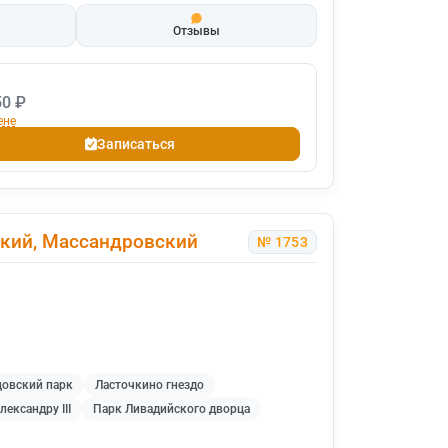
Отзывы
50 ₽
ене
Записаться
ский, Массандровский
№ 1753
овский парк
Ласточкино гнездо
ександру III
Парк Ливадийского дворца