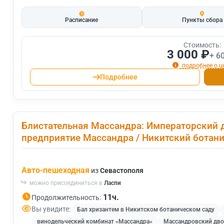
Расписание
Пункты сбора
Стоимость:
3 000 ₽
+ 6
подробнее о ц
Подробнее
Блистательная Массандра: Императорский 
предприятие Массандра / Никитский ботани
Авто-пешеходная
из
Севастополя
можно присоединиться в
Ласпи
11ч.
Продолжительность:
Вы увидите:
Бал хризантем в Никитском ботаническом саду
винодельческий комбинат «Массандра»
Массандровский дво