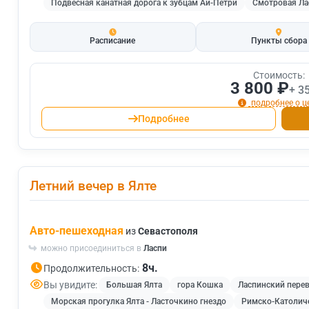
Подвесная канатная дорога к зубцам Ай-Петри
Смотровая Ла
Расписание
Пункты сбора
Стоимость:
3 800 ₽
+ 3
подробнее о ц
Подробнее
Летний вечер в Ялте
Авто-пешеходная
из
Севастополя
можно присоединиться в
Ласпи
8ч.
Продолжительность:
Вы увидите:
Большая Ялта
гора Кошка
Ласпинский пере
Морская прогулка Ялта - Ласточкино гнездо
Римско-Католиче