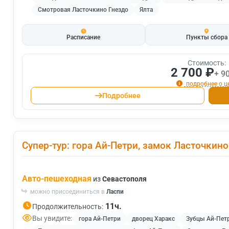
Смотровая Ласточкино Гнездо
Ялта
Расписание
Пункты сбора
Стоимость:
2 700 ₽
+ 9
подробнее о ц
Подробнее
Супер-тур: гора Ай-Петри, замок Ласточкино
Авто-пешеходная
из
Севастополя
можно присоединиться в
Ласпи
11ч.
Продолжительность:
Вы увидите:
гора Ай-Петри
дворец Харакс
Зубцы Ай-Пет