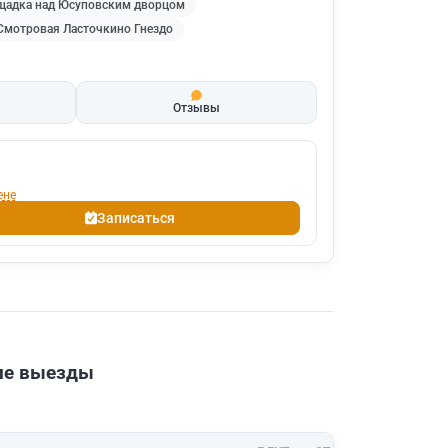
щадка над Юсуповским дворцом
Смотровая Ласточкино Гнездо
Отзывы
ене
Записаться
шие выезды