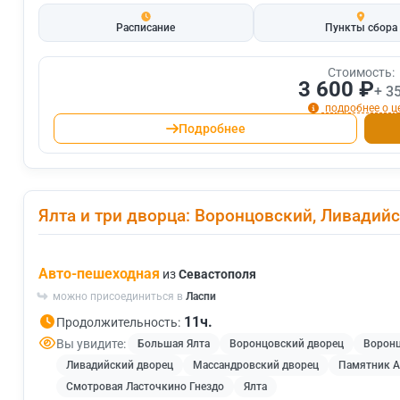
Расписание
Пункты сбора
Стоимость:
3 600 ₽
+ 3
подробнее о ц
Подробнее
Ялта и три дворца: Воронцовский, Ливадий
Авто-пешеходная
из
Севастополя
можно присоединиться в
Ласпи
11ч.
Продолжительность:
Вы увидите:
Большая Ялта
Воронцовский дворец
Воронц
Ливадийский дворец
Массандровский дворец
Памятник Ал
Смотровая Ласточкино Гнездо
Ялта