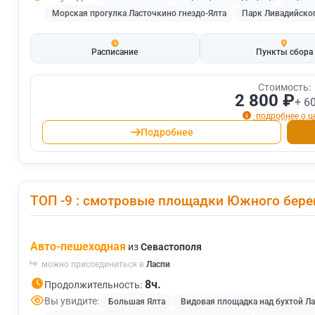
Морская прогулка Ласточкино гнездо-Ялта
Парк Ливадийско
Расписание
Пункты сбора
Стоимость:
2 800 ₽
+ 6
подробнее о ц
Подробнее
ТОП -9 : смотровые площадки Южного бере
Авто-пешеходная
из
Севастополя
можно присоединиться в
Ласпи
8ч.
Продолжительность:
Вы увидите:
Большая Ялта
Видовая площадка над бухтой Л