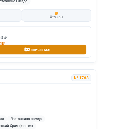
сточкино Гнездо
Отзывы
50 ₽
ене
Записаться
№ 1768
вал
Ласточкино гнездо
ский Храм (костел)