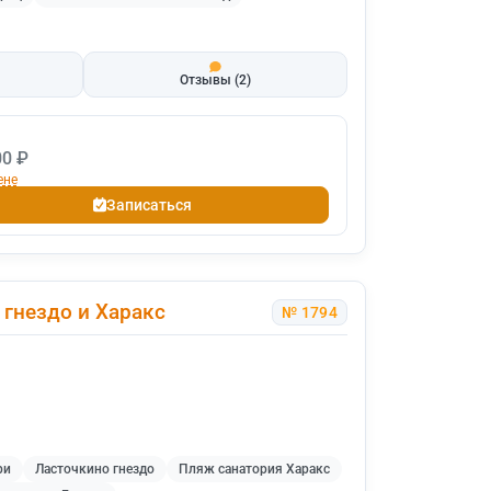
Отзывы
(2)
00 ₽
ене
Записаться
 гнездо и Харакс
№ 1794
ри
Ласточкино гнездо
Пляж санатория Харакс