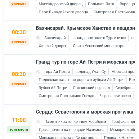
уточните
Массандровский дворец
Большая Ялта
Воронцовс
Парк Ливадийского дворца
Смотровая Ласточкино Г
Бахчисарай. Крымское Ханство и пещерны
08:30
Бахчисарай
лавандовое поле в Тургеневке
пещ
уточните
Ханский дворец
Свято-Успенский монастырь
Гранд-тур по горе Ай-Петри и морская прог
гора Ай-Петри
водопад Учан-Су
Морская прогул
08:30
Подвесная канатная дорога к зубцам Ай-Петри
Боль
уточните
Зубцы Ай-Петри
Ласпинский перевал
Серебряная 
Смотровая Ласточкино Гнездо
Черепашье озеро
Сердце Севастополя и морская прогулка п
11:00
Памятник затопленным кораблям
Графская прис
есть места
Доска почета на площади Нахимова
Мемориал обор
Морская прогулка в Севастополе
Площадь Нахимов