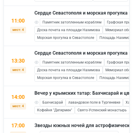
Сердце Севастополя и морская прогулка п
11:00
Памятник затопленным кораблям
Графская прис
мест: 4
Доска почета на площади Нахимова
Мемориал обор
Морская прогулка в Севастополе
Площадь Нахимов
Сердце Севастополя и морская прогулка п
13:30
Памятник затопленным кораблям
Графская прис
мест: 4
Доска почета на площади Нахимова
Мемориал обор
Морская прогулка в Севастополе
Площадь Нахимов
Вечер у крымских татар: Бахчисарай и цв
14:00
Бахчисарай
лавандовое поле в Тургеневке
Хан
мест: 4
Кофейня "Дегирмен"
Свято-Успенский монастырь
17:00
Звезды южных ночей для астрофизических