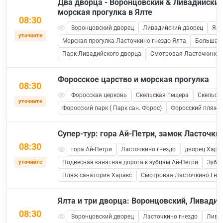
Два дворца - Воронцовский & Ливадийский
морская прогулка в Ялте
08:30
Воронцовский дворец
Ливадийский дворец
Ялт
уточните
Морская прогулка Ласточкино гнездо-Ялта
Большая 
Парк Ливадийского дворца
Смотровая Ласточкино Г
Форосское царство и морская прогулка
08:30
Форосская церковь
Скельская пещера
Скельск
уточните
Форосский парк ( Парк сан. Форос)
Форосский пляж
Супер-тур: гора Ай-Петри, замок Ласточки
08:30
гора Ай-Петри
Ласточкино гнездо
дворец Хара
уточните
Подвесная канатная дорога к зубцам Ай-Петри
Зубц
Пляж санатория Харакс
Смотровая Ласточкино Гне
Ялта и три дворца: Воронцовский, Ливади
08:30
Воронцовский дворец
Ласточкино гнездо
Лива