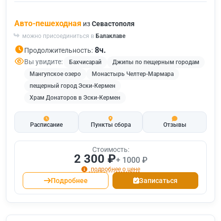
Авто-пешеходная
из
Севастополя
можно присоединиться в
Балаклаве
8ч.
Продолжительность:
Вы увидите:
Бахчисарай
Джипы по пещерным городам
Мангупское озеро
Монастырь Челтер-Мармара
пещерный город Эски-Кермен
Храм Донаторов в Эски-Кермен
Расписание
Пункты сбора
Отзывы
Стоимость:
2 300 ₽
+ 1000 ₽
подробнее о цене
Подробнее
Записаться