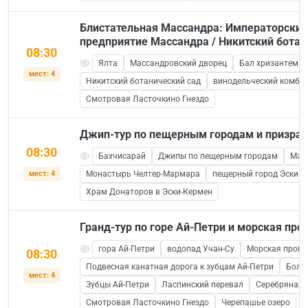
Блистательная Массандра: Императорский
предприятие Массандра / Никитский ботан
08:30
Ялта
Массандровский дворец
Бал хризантем в
мест: 4
Никитский ботанический сад
винодельческий комби
Смотровая Ласточкино Гнездо
Джип-тур по пещерным городам и призрак
08:30
Бахчисарай
Джипы по пещерным городам
Манг
мест: 4
Монастырь Челтер-Мармара
пещерный город Эски-К
Храм Донаторов в Эски-Кермен
Гранд-тур по горе Ай-Петри и морская прог
гора Ай-Петри
водопад Учан-Су
Морская прогул
08:30
Подвесная канатная дорога к зубцам Ай-Петри
Боль
мест: 4
Зубцы Ай-Петри
Ласпинский перевал
Серебряная 
Смотровая Ласточкино Гнездо
Черепашье озеро