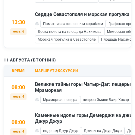
Сердце Севастополя и морская прогулка п
13:30
Памятник затопленным кораблям
Графская прис
мест: 6
Доска почета на площади Нахимова
Мемориал обор
Морская прогулка в Севастополе
Площадь Нахимов
11 АВГУСТА (ВТОРНИК)
ВРЕМЯ
МАРШРУТ ЭКСКУРСИИ
Великие тайны горы Чатыр-Даг: пещеры Э
08:00
Мраморная
мест: 4
Мраморная пещера
пещера Эмине-Баир-Хосар
Каменные идолы горы Демерджи на джипа
Джур Джур
08:00
водопад Джур-Джур
Джипы на Джур-Джур
Дем
мест: 4