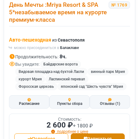
День Мечты :Mriya Resort & SPA
№ 1769
5*незабываемое время на курорте
премиум-класса
Авто-пешеходная
из
Севастополя
можно присоединиться в
Балаклаве
8ч.
Продолжительность:
Вы увидите:
Байдарские ворота
Видовая площадка над бухтой Ласпи
винный парк Мрия
курорт Мрия
Ласпинский перевал
Форосская церковь
японский сад "Шесть чувств" Мрия
Расписание
Пункты сбора
Отзывы
(1)
Стоимость:
2 600 ₽
+ 1800 ₽
подробнее о цене
Подробнее
Записаться