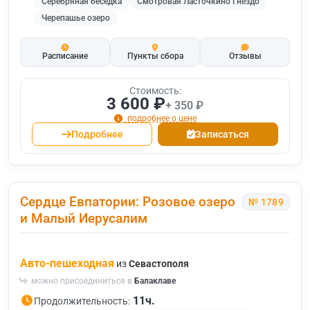
Серебряная беседка
Смотровая Ласточкино Гнездо
Черепашье озеро
Расписание
Пункты сбора
Отзывы
Стоимость:
3 600 ₽
+ 350 ₽
подробнее о цене
Подробнее
Записаться
Сердце Евпатории: Розовое озеро
№ 1789
и Малый Иерусалим
Авто-пешеходная
из
Севастополя
можно присоединиться в
Балаклаве
11ч.
Продолжительность: