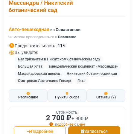
Массандра / Никитский
ботанический сад
Авто-пешеходная
из
Севастополя
можно присоединиться в
Балаклаве
11ч.
Продолжительность:
Вы увидите:
Бал хризантем в Никитском ботаническом саду
Большая Ялта
винодельческий комбинат «Массандра»
Массандровский дворец
Никитский ботанический сад
Смотровая Ласточкино Гнездо
Ялта
Расписание
Пункты сбора
Отзывы
(2)
Стоимость:
2 700 ₽
+ 900 ₽
подробнее о цене
Подробнее
Записаться