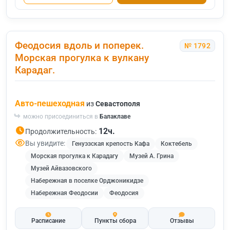
Феодосия вдоль и поперек.
№ 1792
Морская прогулка к вулкану
Карадаг.
Авто-пешеходная
из
Севастополя
можно присоединиться в
Балаклаве
12ч.
Продолжительность:
Вы увидите:
Генуэзская крепость Кафа
Коктебель
Морская прогулка к Карадагу
Музей А. Грина
Музей Айвазовского
Набережная в поселке Орджоникидзе
Набережная Феодосии
Феодосия
Расписание
Пункты сбора
Отзывы