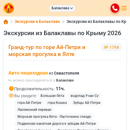
Балаклава
Экскурсии в Балаклаве
Экскурсии из Балаклавы по Кры
Экскурсии из Балаклавы по Крыму 2026
Гранд-тур по горе Ай-Петри и
№ 1798
морская прогулка в Ялте
Авто-пешеходная
из
Севастополя
можно присоединиться в
Балаклаве
11ч.
Продолжительность:
Вы увидите:
Большая Ялта
водопад Учан-Су
гора Ай-Петри
гора Кошка
Зубцы Ай-Петри
Ласпинский перевал
Морская прогулка Ялта - Ласточкино гнездо
Подвесная канатная дорога к зубцам Ай-Петри