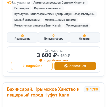
Вы увидите:
Армянская церковь Святого Николая
Евпатория
Караимские кенасы
Культурно- этнографический центр «Одун-Базар къапусы»
Малый Иерусалим
мечеть Джума-Джами
Ремесленная синагога Егия-Капай
Текие дервишей
Расписание
Пункты сбора
Отзывы
Стоимость:
3 600 ₽
+ 450 ₽
подробнее о цене
Подробнее
Записаться
Бахчисарай. Крымское Ханство и
№ 1780
пещерный город Чуфут-Кале