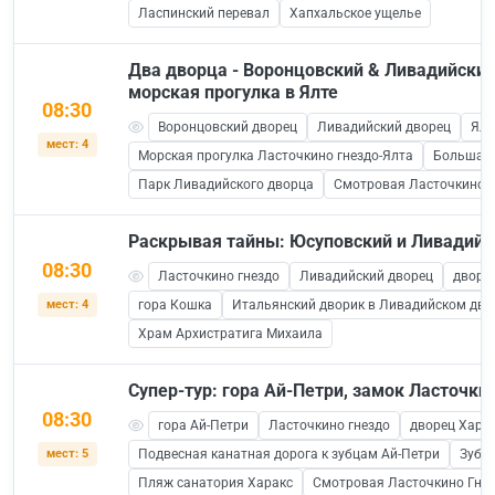
Ласпинский перевал
Хапхальское ущелье
Два дворца - Воронцовский & Ливадийский
морская прогулка в Ялте
08:30
Воронцовский дворец
Ливадийский дворец
Ялт
мест: 4
Морская прогулка Ласточкино гнездо-Ялта
Большая 
Парк Ливадийского дворца
Смотровая Ласточкино Г
Раскрывая тайны: Юсуповский и Ливадий
08:30
Ласточкино гнездо
Ливадийский дворец
дворе
мест: 4
гора Кошка
Итальянский дворик в Ливадийском дво
Храм Архистратига Михаила
Супер-тур: гора Ай-Петри, замок Ласточки
08:30
гора Ай-Петри
Ласточкино гнездо
дворец Хара
мест: 5
Подвесная канатная дорога к зубцам Ай-Петри
Зубц
Пляж санатория Харакс
Смотровая Ласточкино Гне