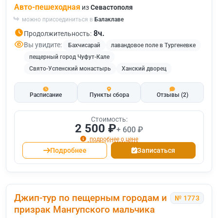
Авто-пешеходная
из
Севастополя
можно присоединиться в
Балаклаве
8ч.
Продолжительность:
Вы увидите:
Бахчисарай
лавандовое поле в Тургеневке
пещерный город Чуфут-Кале
Свято-Успенский монастырь
Ханский дворец
Расписание
Пункты сбора
Отзывы
(2)
Стоимость:
2 500 ₽
+ 600 ₽
подробнее о цене
Подробнее
Записаться
Джип-тур по пещерным городам и
№ 1773
призрак Мангупского мальчика