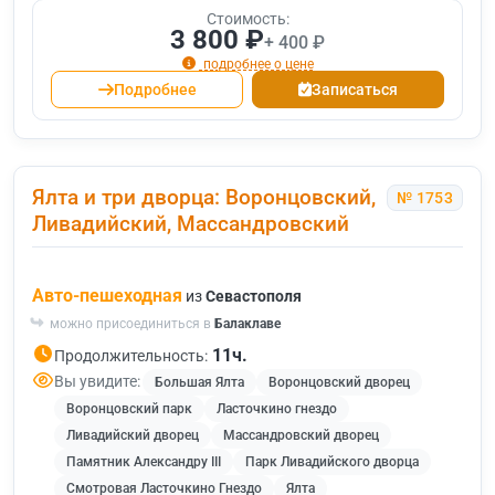
Стоимость:
3 800 ₽
+ 400 ₽
подробнее о цене
Подробнее
Записаться
Ялта и три дворца: Воронцовский,
№ 1753
Ливадийский, Массандровский
Авто-пешеходная
из
Севастополя
можно присоединиться в
Балаклаве
11ч.
Продолжительность:
Вы увидите:
Большая Ялта
Воронцовский дворец
Воронцовский парк
Ласточкино гнездо
Ливадийский дворец
Массандровский дворец
Памятник Александру III
Парк Ливадийского дворца
Смотровая Ласточкино Гнездо
Ялта