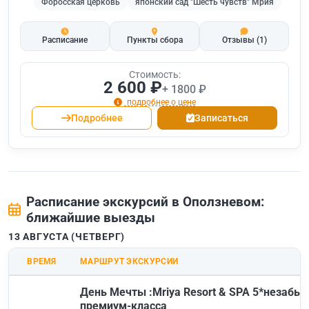
Форосская церковь
японский сад "Шесть чувств" Мрия
Расписание
Пункты сбора
Отзывы
(1)
Стоимость:
2 600 ₽
+ 1800 ₽
подробнее о цене
Подробнее
Записаться
Расписание экскурсий в Оползневом:
ближайшие выезды
13 АВГУСТА (ЧЕТВЕРГ)
ВРЕМЯ
МАРШРУТ ЭКСКУРСИИ
День Мечты :Mriya Resort & SPA 5*незабы
премиум-класса