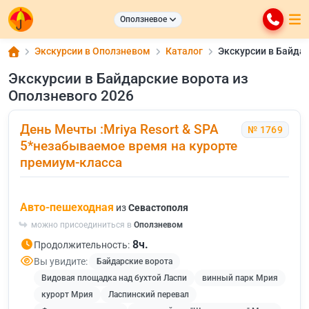
Оползневое
Экскурсии в Оползневом
Каталог
Экскурсии в Байдар
Экскурсии в Байдарские ворота из
Оползневого 2026
День Мечты :Mriya Resort & SPA
№ 1769
5*незабываемое время на курорте
премиум-класса
Авто-пешеходная
из
Севастополя
можно присоединиться в
Оползневом
8ч.
Продолжительность:
Вы увидите:
Байдарские ворота
Видовая площадка над бухтой Ласпи
винный парк Мрия
курорт Мрия
Ласпинский перевал