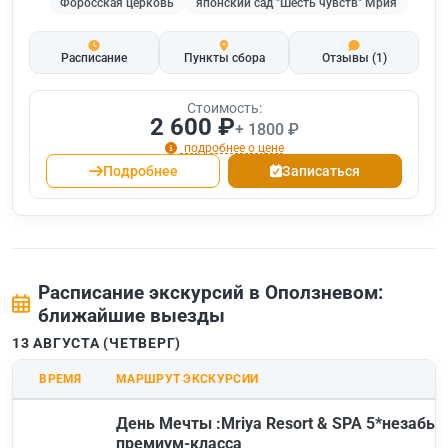
Форосская церковь
японский сад "Шесть чувств" Мрия
Расписание
Пункты сбора
Отзывы
(1)
Стоимость:
2 600 ₽
+ 1800 ₽
подробнее о цене
Подробнее
Записаться
Расписание экскурсий в Оползневом:
ближайшие выезды
13 АВГУСТА (ЧЕТВЕРГ)
ВРЕМЯ
МАРШРУТ ЭКСКУРСИИ
День Мечты :Mriya Resort & SPA 5*незабы
премиум-класса