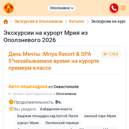
Оползневое
Экскурсии в Оползневом
Каталог
Экскурсии на курор
Экскурсии на курорт Мрия из
Оползневого 2026
День Мечты :Mriya Resort & SPA
№ 1769
5*незабываемое время на курорте
премиум-класса
Авто-пешеходная
из
Севастополя
можно присоединиться в
Оползневом
8ч.
Продолжительность:
Вы увидите:
Байдарские ворота
Видовая площадка над бухтой Ласпи
винный парк Мрия
курорт Мрия
Ласпинский перевал