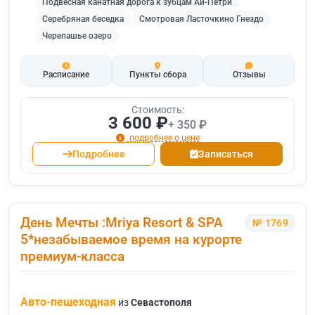
Подвесная канатная дорога к зубцам Ай-Петри
Серебряная беседка
Смотровая Ласточкино Гнездо
Черепашье озеро
Расписание
Пункты сбора
Отзывы
Стоимость:
3 600 ₽
+ 350 ₽
подробнее о цене
Подробнее
Записаться
День Мечты :Mriya Resort & SPA
№ 1769
5*незабываемое время на курорте
премиум-класса
Авто-пешеходная
из
Севастополя