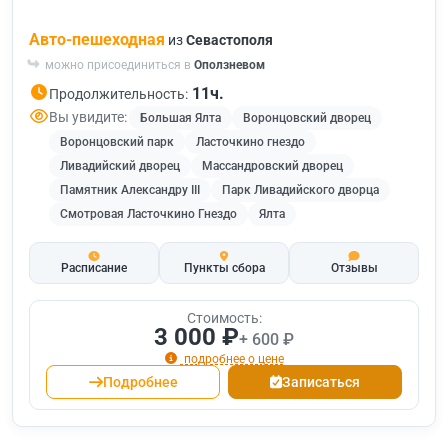
Авто-пешеходная
из
Севастополя
можно присоединиться в
Оползневом
11ч.
Продолжительность:
Вы увидите:
Большая Ялта
Воронцовский дворец
Воронцовский парк
Ласточкино гнездо
Ливадийский дворец
Массандровский дворец
Памятник Александру III
Парк Ливадийского дворца
Смотровая Ласточкино Гнездо
Ялта
Расписание
Пункты сбора
Отзывы
Стоимость:
3 000 ₽
+ 600 ₽
подробнее о цене
Подробнее
Записаться