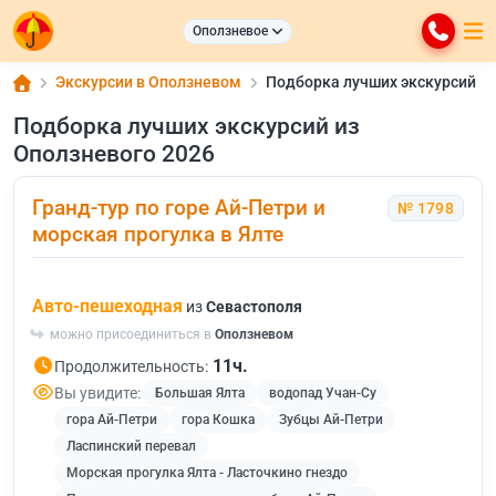
Оползневое
Экскурсии в Оползневом
Подборка лучших экскурсий
Подборка лучших экскурсий из
Оползневого 2026
Гранд-тур по горе Ай-Петри и
№ 1798
морская прогулка в Ялте
Авто-пешеходная
из
Севастополя
можно присоединиться в
Оползневом
11ч.
Продолжительность:
Вы увидите:
Большая Ялта
водопад Учан-Су
гора Ай-Петри
гора Кошка
Зубцы Ай-Петри
Ласпинский перевал
Морская прогулка Ялта - Ласточкино гнездо