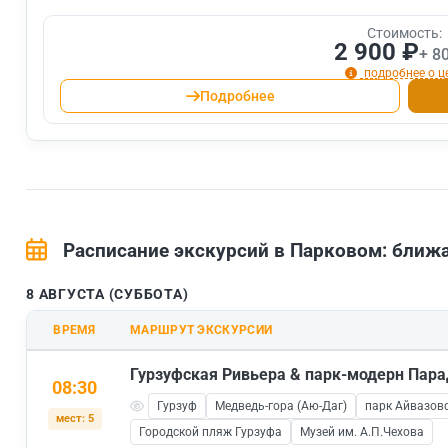
Стоимость:
2 900 ₽
+ 8
подробнее о ц
Подробнее
Расписание экскурсий в Парковом: бли
8 АВГУСТА (СУББОТА)
ВРЕМЯ
МАРШРУТ ЭКСКУРСИИ
Гурзуфская Ривьера & парк-модерн Пара
08:30
Гурзуф
Медведь-гора (Аю-Даг)
парк Айвазовс
мест: 5
Городской пляж Гурзуфа
Музей им. А.П.Чехова