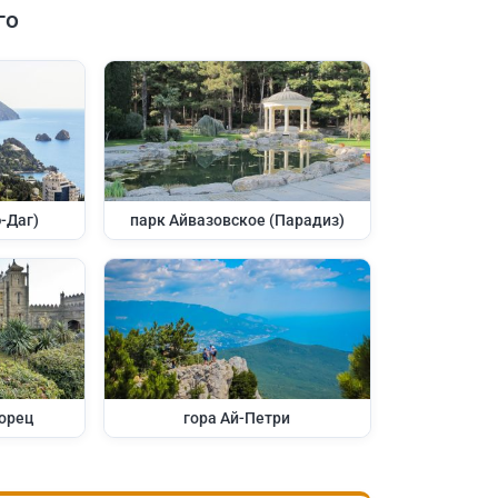
го
-Даг)
парк Айвазовское (Парадиз)
орец
гора Ай-Петри