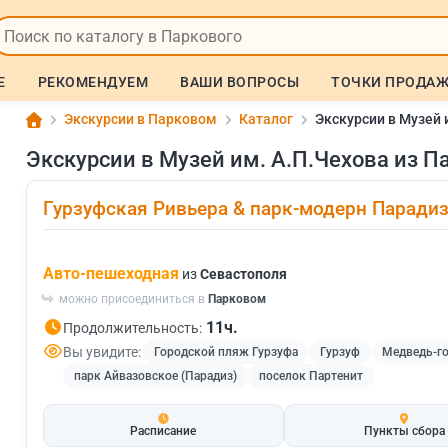
Е
РЕКОМЕНДУЕМ
ВАШИ ВОПРОСЫ
ТОЧКИ ПРОДА
Экскурсии в Парковом
Каталог
Экскурсии в Музей 
Экскурсии в Музей им. А.П.Чехова из П
Гурзуфская Ривьера & парк-модерн Парадиз
Авто-пешеходная
из
Севастополя
можно присоединиться в
Парковом
11ч.
Продолжительность:
Вы увидите:
Городской пляж Гурзуфа
Гурзуф
Медведь-го
парк Айвазовское (Парадиз)
поселок Партенит
Расписание
Пункты сбора