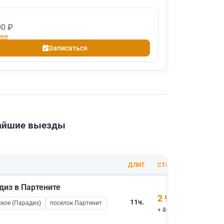
00 ₽
ене
Записаться
жайшие выезды
ДЛИТ.
СТОИМОСТЬ
диз в Партените
2 900 ₽
11ч.
кое (Парадиз)
поселок Партенит
+ 800 ₽ вх.билеты