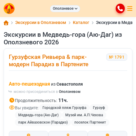
Оползневое
Экскурсии в Оползневом
Каталог
Экскурсии в Медвед
Экскурсии в Медведь-гора (Аю-Даг) из
Оползневого 2026
Гурзуфская Ривьера & парк-
№ 1791
модерн Парадиз в Партените
Авто-пешеходная
из
Севастополя
можно присоединиться в
Оползневом
11ч.
Продолжительность:
Вы увидите:
Городской пляж Гурзуфа
Гурзуф
Медведь-гора (Аю-Даг)
Музей им. А.П.Чехова
парк Айвазовское (Парадиз)
поселок Партенит