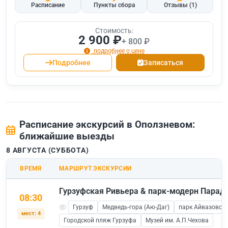
Расписание
Пункты сбора
Отзывы
(1)
Стоимость:
2 900 ₽
+ 800 ₽
подробнее о цене
Подробнее
Записаться
Расписание экскурсий в Оползневом:
ближайшие выезды
8 АВГУСТА (СУББОТА)
ВРЕМЯ
МАРШРУТ ЭКСКУРСИИ
Гурзуфская Ривьера & парк-модерн Паради
08:30
Гурзуф
Медведь-гора (Аю-Даг)
парк Айвазовско
мест: 4
Городской пляж Гурзуфа
Музей им. А.П.Чехова