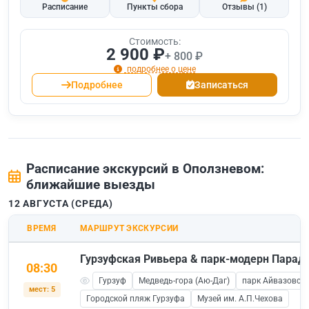
Расписание
Пункты сбора
Отзывы
(1)
Стоимость:
2 900 ₽
+ 800 ₽
подробнее о цене
Подробнее
Записаться
Расписание экскурсий в Оползневом:
ближайшие выезды
12 АВГУСТА (СРЕДА)
ВРЕМЯ
МАРШРУТ ЭКСКУРСИИ
Гурзуфская Ривьера & парк-модерн Паради
08:30
Гурзуф
Медведь-гора (Аю-Даг)
парк Айвазовско
мест: 5
Городской пляж Гурзуфа
Музей им. А.П.Чехова