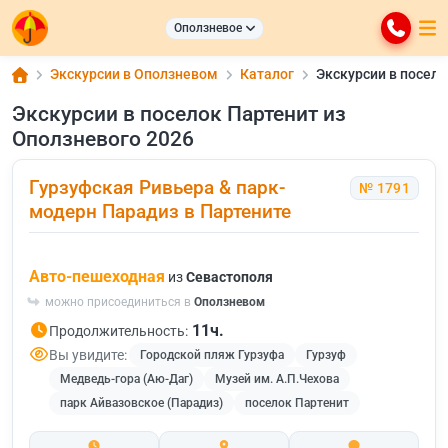
Оползневое
Экскурсии в Оползневом
Каталог
Экскурсии в посело
Экскурсии в поселок Партенит из
Оползневого 2026
Гурзуфская Ривьера & парк-
№ 1791
модерн Парадиз в Партените
Авто-пешеходная
из
Севастополя
можно присоединиться в
Оползневом
11ч.
Продолжительность:
Вы увидите:
Городской пляж Гурзуфа
Гурзуф
Медведь-гора (Аю-Даг)
Музей им. А.П.Чехова
парк Айвазовское (Парадиз)
поселок Партенит